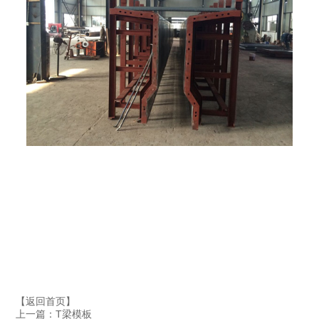
【返回首页】
上一篇：T梁模板