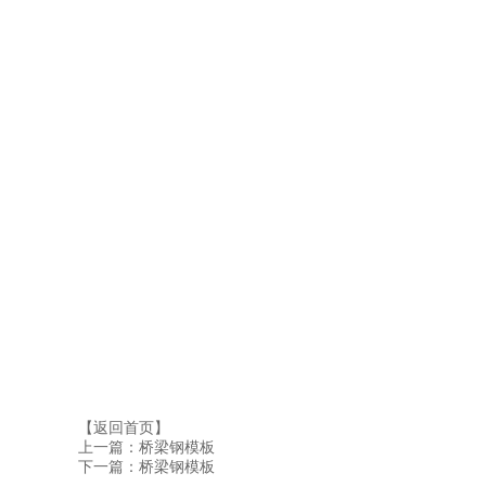
【返回首页】
上一篇：桥梁钢模板
下一篇：桥梁钢模板