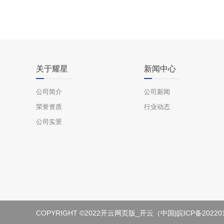
关于耀星
新闻中心
公司简介
公司新闻
荣誉资质
行业动态
公司实景
COPYRIGHT ©2022开云网页版_开云（中国|
皖ICP备20220