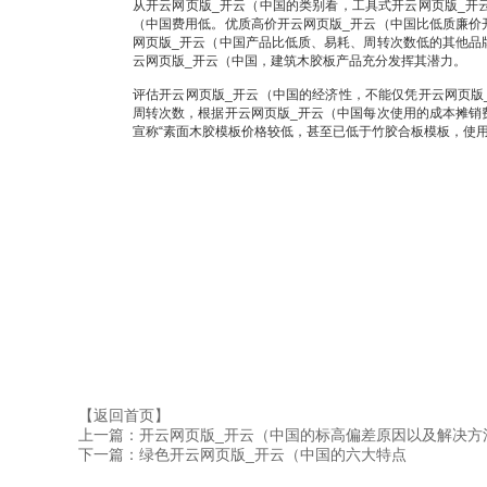
从开云网页版_开云（中国的类别看，工具式开云网页版_开
（中国费用低。优质高价开云网页版_开云（中国比低质廉价
网页版_开云（中国产品比低质、易耗、周转次数低的其他品
云网页版_开云（中国，建筑木胶板产品充分发挥其潜力。
评估开云网页版_开云（中国的经济性，不能仅凭开云网页版
周转次数，根据开云网页版_开云（中国每次使用的成本摊销
宣称“素面木胶模板价格较低，甚至已低于竹胶合板模板，使
【返回首页】
上一篇：开云网页版_开云（中国的标高偏差原因以及解决方
下一篇：绿色开云网页版_开云（中国的六大特点