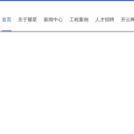
首页
关于耀星
新闻中心
工程案例
人才招聘
开云