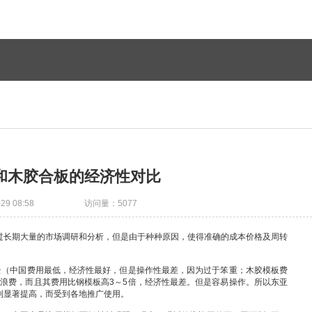
和木胶合板的经济性对比
9 08:58
访问量：5077
过长期大量的市场调研和分析，但是由于种种原因，使得准确的成本价格及周转
云（中国费用最低，经济性最好，但是操作性最差，因为过于笨重；木胶模板费
浪费，而且其费用比钢模板高3～5倍，经济性最差。但是容易操作。所以东亚
到显著提高，而受到各地推广使用。