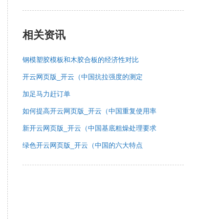
相关资讯
钢模塑胶模板和木胶合板的经济性对比
开云网页版_开云（中国抗拉强度的测定
加足马力赶订单
如何提高开云网页版_开云（中国重复使用率
新开云网页版_开云（中国基底粗燥处理要求
绿色开云网页版_开云（中国的六大特点