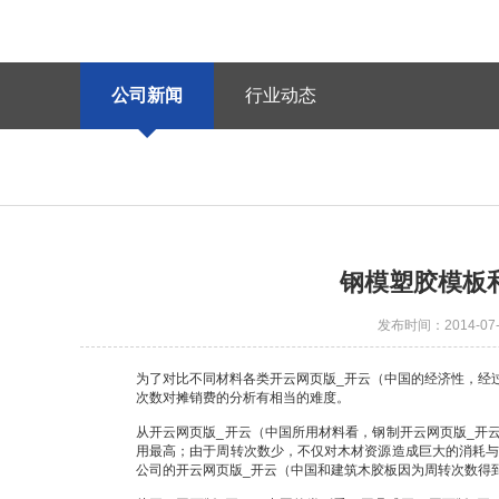
公司新闻
行业动态
钢模塑胶模板
发布时间：2014-07-2
为了对比不同材料各类开云网页版_开云（中国的经济性，经
次数对摊销费的分析有相当的难度。
从开云网页版_开云（中国所用材料看，钢制开云网页版_开
用最高；由于周转次数少，不仅对木材资源造成巨大的消耗与
公司的开云网页版_开云（中国和建筑木胶板因为周转次数得