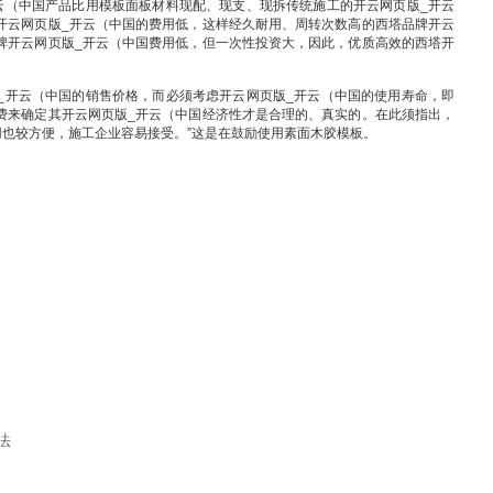
云（中国产品比用模板面板材料现配、现支、现拆传统施工的开云网页版_开云
开云网页版_开云（中国的费用低，这样经久耐用、周转次数高的西塔品牌开云
牌开云网页版_开云（中国费用低，但一次性投资大，因此，优质高效的西塔开
_开云（中国的销售价格，而必须考虑开云网页版_开云（中国的使用寿命，即
费来确定其开云网页版_开云（中国经济性才是合理的、真实的。在此须指出，
用也较方便，施工企业容易接受。”这是在鼓励使用素面木胶模板。
法