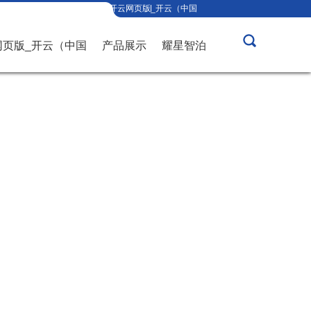
开云网页版_开云（中国
网页版_开云（中国
产品展示
耀星智泊