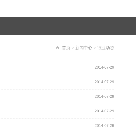
首页
>
新闻中心
>
行业动态
2014-07-29
2014-07-29
2014-07-29
2014-07-29
2014-07-29