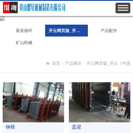
垂直循环
开云网页版_开云（中国
产品配件
矿山机械
首页
>
产品展示
>
开云网页版_开云（中国
查看更多
查看更多
钢模
盖梁