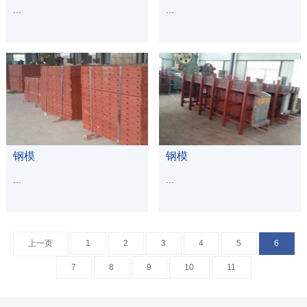
...
...
查看更多
查看更多
钢模
钢模
...
...
上一页
1
2
3
4
5
6
7
8
9
10
11