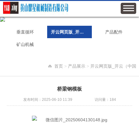
垂直循环
开云网页版_开云（中国
产品配件
矿山机械
首页
>
产品展示
>
开云网页版_开云（中国
桥梁钢模板
发布时间：2025-06-10 11:39
访问量：184